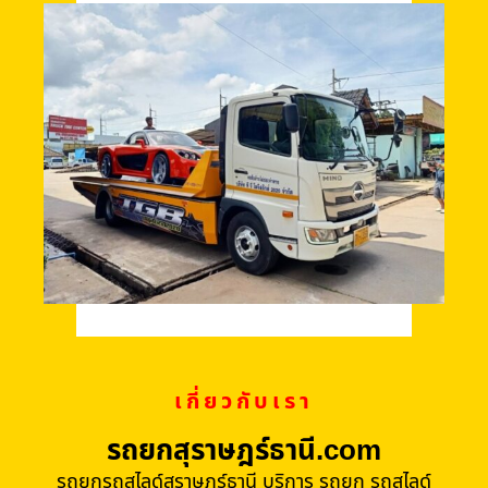
เกี่ยวกับเรา
รถยกสุราษฎร์ธานี.com
รถยกรถสไลด์สุราษฎร์ธานี บริการ รถยก รถสไลด์