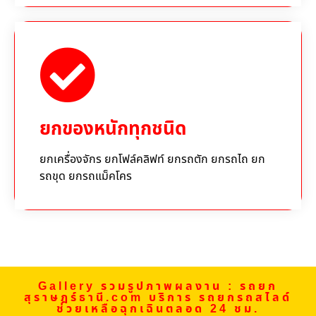
ยกของหนักทุกชนิด
ยกเครื่องจักร ยกโฟล์คลิฟท์ ยกรถตัก ยกรถไถ ยก
รถขุด ยกรถแม็คโคร
Gallery รวมรูปภาพผลงาน : รถยก
สุราษฎร์ธานี.com บริการ รถยกรถสไลด์
ช่วยเหลือฉุกเฉินตลอด 24 ชม.