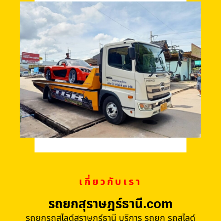
เกี่ยวกับเรา
รถยกสุราษฎร์ธานี.com
รถยกรถสไลด์สุราษฎร์ธานี บริการ รถยก รถสไลด์