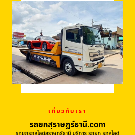
เกี่ยวกับเรา
รถยกสุราษฎร์ธานี.com
รถยกรถสไลด์สุราษฎร์ธานี บริการ รถยก รถสไลด์